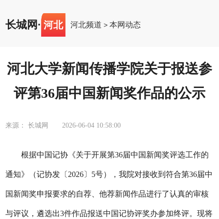
长城网
·
河北
河北频道
本网动态
>
河北大学新闻传播学院关于报送参
评第36届中国新闻奖作品的公示
来源： 长城网
2026-06-04 10:58:00
根据中国记协《关于开展第
3
6
届中国新闻奖评选工作的
通知》（记协发〔
202
6
〕
5
号），我院对接收到符合第
3
6
届中
国新闻奖申报要求的自荐、他荐新闻作品进行了认真的审核
与评议，遴选出
3
件作品报送中国记协评奖办参加终评。现将