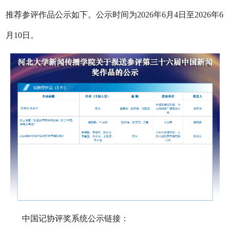
推荐参评作品公示如下。公示时间为
202
6
年
6
月
4
日至
202
6
年
6
月
10
日。
中国记协评奖系统公示链接：