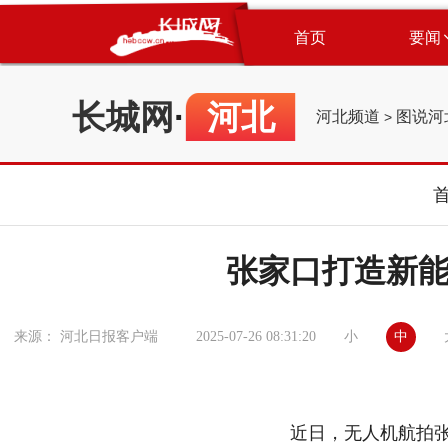
首页
要闻
长城网
·
河北
河北频道
图说河
>
张家口打造新
小
中
来源： 河北日报客户端
2025-07-26 08:31:20
近日，无人机航拍