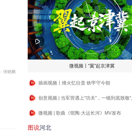
微视频丨“翼”起京津冀
：张晓鹏
插画视频丨烽火忆往昔 铁甲守今朝
创意视频 | 当军营遇上“功夫”，一镜到底致敬“
微视频 | 歌曲《馆陶·大运长河》MV发布
图说
河北