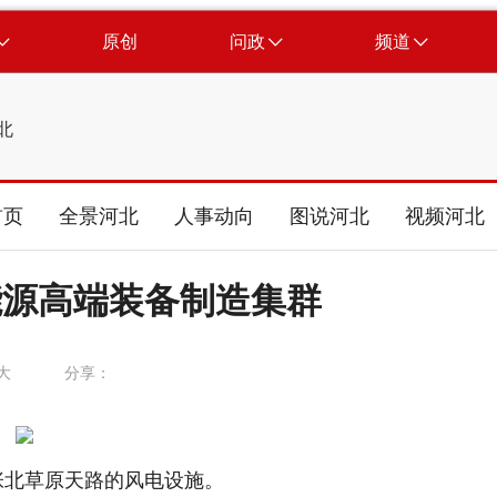
原创
问政
频道
北
首页
全景河北
人事动向
图说河北
视频河北
能源高端装备制造集群
大
分享：
张北草原天路的风电设施。