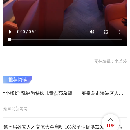
责任编辑：米若莎
推荐阅读
“小橘灯”驿站为特殊儿童点亮希望——秦皇岛市海港区人民里社区“专业社工+志愿服务”模式探索基层治理新路径
秦皇岛新闻网
TOP
第七届雄安人才交流大会启动 168家单位提供5200余个岗位